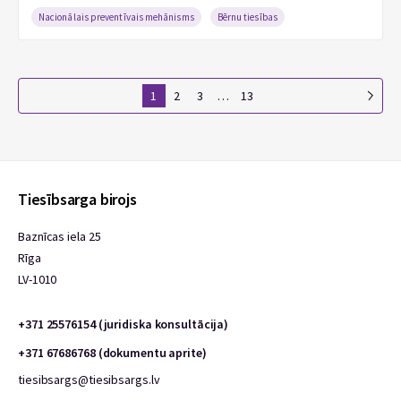
Nacionālais preventīvais mehānisms
Bērnu tiesības
1
2
3
…
13
Tiesībsarga birojs
Baznīcas iela 25
Rīga
LV-1010
+371 25576154 (juridiska konsultācija)
+371 67686768 (dokumentu aprite)
tiesibsargs@tiesibsargs.lv