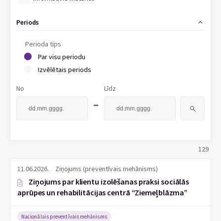
Periods
Perioda tips
Par visu periodu
Izvēlētais periods
No
Līdz
-
129
11.06.2026.
Ziņojums (preventīvais mehānisms)
Ziņojums par klientu izolēšanas praksi sociālās
aprūpes un rehabilitācijas centrā “Ziemeļblāzma”
Nacionālais preventīvais mehānisms