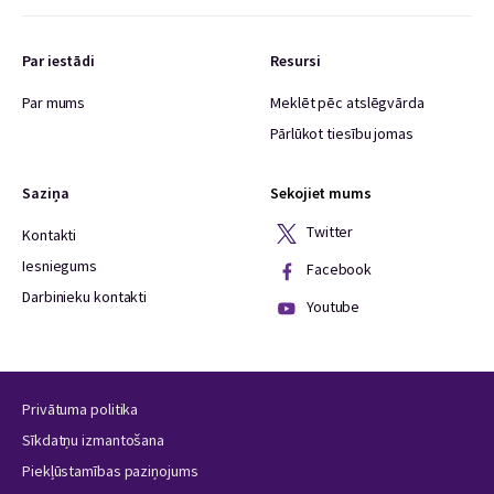
Par iestādi
Resursi
Par mums
Meklēt pēc atslēgvārda
Pārlūkot tiesību jomas
Saziņa
Sekojiet mums
Twitter
Kontakti
Iesniegums
Facebook
Darbinieku kontakti
Youtube
Privātuma politika
Sīkdatņu izmantošana
Piekļūstamības paziņojums