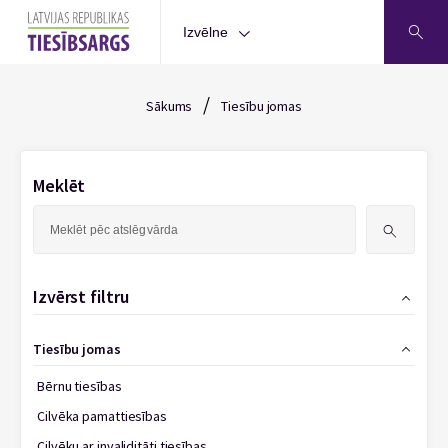
Izvēlne
/
Sākums
Tiesību jomas
Meklēt
Meklēt:
Izvērst filtru
Tiesību jomas
Bērnu tiesības
Cilvēka pamattiesības
Cilvēku ar invaliditāti tiesības