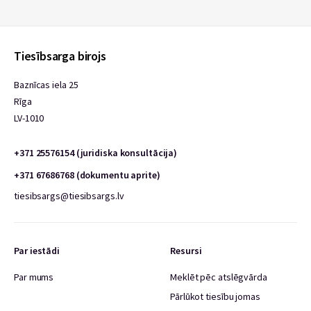
Tiesībsarga birojs
Baznīcas iela 25
Rīga
LV-1010
+371 25576154 (juridiska konsultācija)
+371 67686768 (dokumentu aprite)
tiesibsargs@tiesibsargs.lv
Par iestādi
Resursi
Par mums
Meklēt pēc atslēgvārda
Pārlūkot tiesību jomas