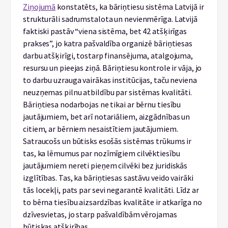
Ziņojumā
konstatēts, ka bāriņtiesu sistēma Latvijā ir
strukturāli sadrumstalota un nevienmērīga. Latvijā
faktiski pastāv “viena sistēma, bet 42 atšķirīgas
prakses”, jo katra pašvaldība organizē bāriņtiesas
darbu atšķirīgi, tostarp finansējuma, atalgojuma,
resursu un pieejas ziņā. Bāriņtiesu kontrole ir vāja, jo
to darbu uzrauga vairākas institūcijas, taču neviena
neuzņemas pilnu atbildību par sistēmas kvalitāti.
Bāriņtiesa nodarbojas ne tikai ar bērnu tiesību
jautājumiem, bet arī notariāliem, aizgādnības un
citiem, ar bērniem nesaistītiem jautājumiem.
Satraucošs un būtisks esošās sistēmas trūkums ir
tas, ka lēmumus par nozīmīgiem cilvēktiesību
jautājumiem nereti pieņem cilvēki bez juridiskās
izglītības. Tas, ka bāriņtiesas sastāvu veido vairāki
tās locekļi, pats par sevi negarantē kvalitāti. Līdz ar
to bērna tiesību aizsardzības kvalitāte ir atkarīga no
dzīvesvietas, jo starp pašvaldībām vērojamas
būtiskas atšķirības.