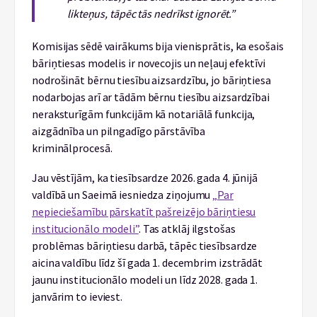
likteņus, tāpēc tās nedrīkst ignorēt.”
Komisijas sēdē vairākums bija vienisprātis, ka esošais
bāriņtiesas modelis ir novecojis un neļauj efektīvi
nodrošināt bērnu tiesību aizsardzību, jo bāriņtiesa
nodarbojas arī ar tādām bērnu tiesību aizsardzībai
neraksturīgām funkcijām kā notariālā funkcija,
aizgādnība un pilngadīgo pārstāvība
kriminālprocesā.
Jau vēstījām, ka tiesībsardze 2026. gada 4. jūnijā
valdībā un Saeimā iesniedza ziņojumu
„Par
nepieciešamību pārskatīt pašreizējo bāriņtiesu
institucionālo modeli”
. Tas atklāj ilgstošas
problēmas bāriņtiesu darbā, tāpēc tiesībsardze
aicina valdību līdz šī gada 1. decembrim izstrādāt
jaunu institucionālo modeli un līdz 2028. gada 1.
janvārim to ieviest.