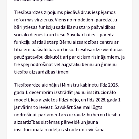
Tiesībsardzes ziņojums piedāvā divus iespējamos
reformas virzienus. Viens no modeļiem paredzētu
bāriņtiesas funkciju sadalīšanu starp pašvaldības
sociālo dienestu un tiesu. Savukārt otrs – paredz
funkciju pārdali starp Bērnu aizsardzības centru ar
filiālēm pašvaldībās un tiesu. Tiesībsardze vienlaikus
pauž gatavību diskutēt arī par citiem risinājumiem, ja
tie spēj nodrošināt vēl augstāku bērnu un ģimeņu
tiesību aizsardzības līmeni.
Tiesībsardze aicinājusi Ministru kabinetu līdz 2026.
gada 1. decembrim izstrādāt jaunu institucionālo
modeli, kas aizvietos līdzšinējo, un līdz 2028. gada 1.
janvārim to ieviest. Savukārt Saeimai lūgts
nodrošināt parlamentāro uzraudzību bērnu tiesību
aizsardzības sistēmas pilnveidē un jauna
institucionālā modeļa izstrādē un ieviešanā.