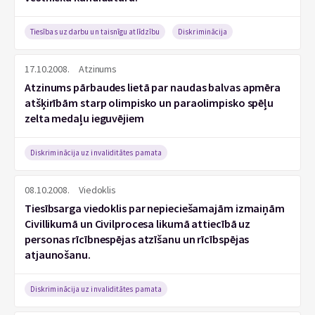
Tiesības uz darbu un taisnīgu atlīdzību
Diskriminācija
17.10.2008.
Atzinums
Atzinums pārbaudes lietā par naudas balvas apmēra
atšķirībām starp olimpisko un paraolimpisko spēļu
zelta medaļu ieguvējiem
Diskriminācija uz invaliditātes pamata
08.10.2008.
Viedoklis
Tiesībsarga viedoklis par nepieciešamajām izmaiņām
Civillikumā un Civilprocesa likumā attiecībā uz
personas rīcībnespējas atzīšanu un rīcībspējas
atjaunošanu.
Diskriminācija uz invaliditātes pamata