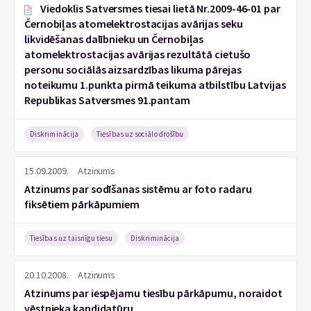
Viedoklis Satversmes tiesai lietā Nr.2009-46-01 par
Černobiļas atomelektrostacijas avārijas seku
likvidēšanas dalībnieku un Černobiļas
atomelektrostacijas avārijas rezultātā cietušo
personu sociālās aizsardzības likuma pārejas
noteikumu 1.punkta pirmā teikuma atbilstību Latvijas
Republikas Satversmes 91.pantam
Diskriminācija
Tiesības uz sociālo drošību
15.09.2009.
Atzinums
Atzinums par sodīšanas sistēmu ar foto radaru
fiksētiem pārkāpumiem
Tiesības uz taisnīgu tiesu
Diskriminācija
20.10.2008.
Atzinums
Atzinums par iespējamu tiesību pārkāpumu, noraidot
vēstnieka kandidatūru.