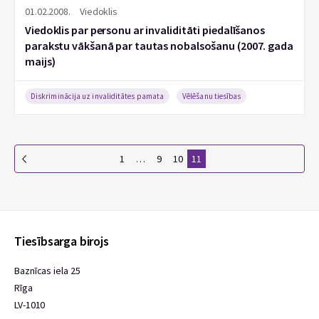
01.02.2008.
Viedoklis
Viedoklis par personu ar invaliditāti piedalīšanos
parakstu vākšanā par tautas nobalsošanu (2007. gada
maijs)
Diskriminācija uz invaliditātes pamata
Vēlēšanu tiesības
1
…
9
10
11
Tiesībsarga birojs
Baznīcas iela 25
Rīga
LV-1010