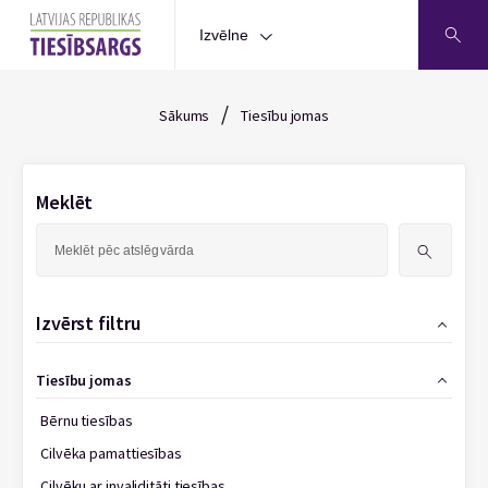
Izvēlne
/
Sākums
Tiesību jomas
Meklēt
Meklēt:
Izvērst filtru
Tiesību jomas
Bērnu tiesības
Cilvēka pamattiesības
Cilvēku ar invaliditāti tiesības