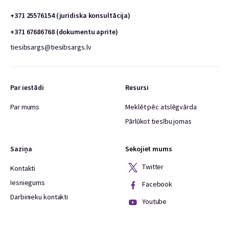
+371 25576154 (juridiska konsultācija)
+371 67686768 (dokumentu aprite)
tiesibsargs@tiesibsargs.lv
Par iestādi
Resursi
Par mums
Meklēt pēc atslēgvārda
Pārlūkot tiesību jomas
Saziņa
Sekojiet mums
Twitter
Kontakti
Iesniegums
Facebook
Darbinieku kontakti
Youtube