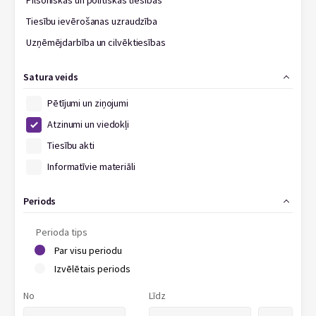
Pilsoniskās un politiskās tiesības
Tiesību ievērošanas uzraudzība
Uzņēmējdarbība un cilvēktiesības
Satura veids
Pētījumi un ziņojumi
Atzinumi un viedokļi
Tiesību akti
Informatīvie materiāli
Periods
Perioda tips
Par visu periodu
Izvēlētais periods
No
Līdz