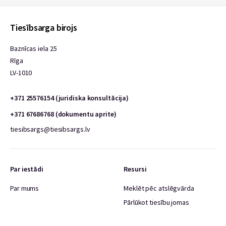
Tiesībsarga birojs
Baznīcas iela 25
Rīga
LV-1010
+371 25576154 (juridiska konsultācija)
+371 67686768 (dokumentu aprite)
tiesibsargs@tiesibsargs.lv
Par iestādi
Resursi
Par mums
Meklēt pēc atslēgvārda
Pārlūkot tiesību jomas