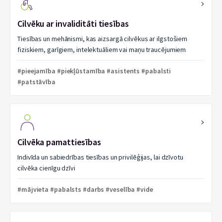
Cilvēku ar invaliditāti tiesības
Tiesības un mehānismi, kas aizsargā cilvēkus ar ilgstošiem
fiziskiem, garīgiem, intelektuāliem vai maņu traucējumiem
#pieejamība #piekļūstamība #asistents #pabalsti
#patstāvība
Cilvēka pamattiesības
Indivīda un sabiedrības tiesības un privilēģijas, lai dzīvotu
cilvēka cienīgu dzīvi
#mājvieta #pabalsts #darbs #veselība #vide