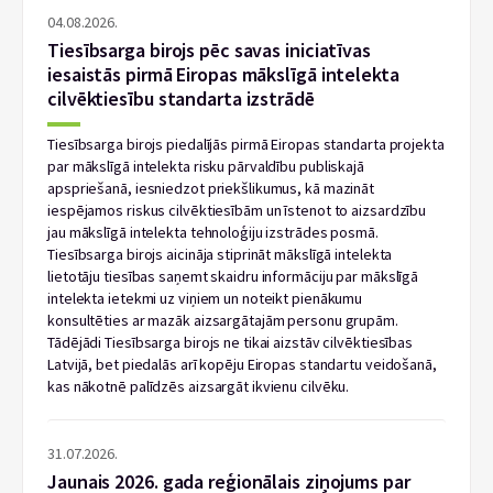
04.08.2026.
Tiesībsarga birojs pēc savas iniciatīvas
iesaistās pirmā Eiropas mākslīgā intelekta
cilvēktiesību standarta izstrādē
Tiesībsarga birojs piedalījās pirmā Eiropas standarta projekta
par mākslīgā intelekta risku pārvaldību publiskajā
apspriešanā, iesniedzot priekšlikumus, kā mazināt
iespējamos riskus cilvēktiesībām un īstenot to aizsardzību
jau mākslīgā intelekta tehnoloģiju izstrādes posmā.
Tiesībsarga birojs aicināja stiprināt mākslīgā intelekta
lietotāju tiesības saņemt skaidru informāciju par mākslīgā
intelekta ietekmi uz viņiem un noteikt pienākumu
konsultēties ar mazāk aizsargātajām personu grupām.
Tādējādi Tiesībsarga birojs ne tikai aizstāv cilvēktiesības
Latvijā, bet piedalās arī kopēju Eiropas standartu veidošanā,
kas nākotnē palīdzēs aizsargāt ikvienu cilvēku.
31.07.2026.
Jaunais 2026. gada reģionālais ziņojums par