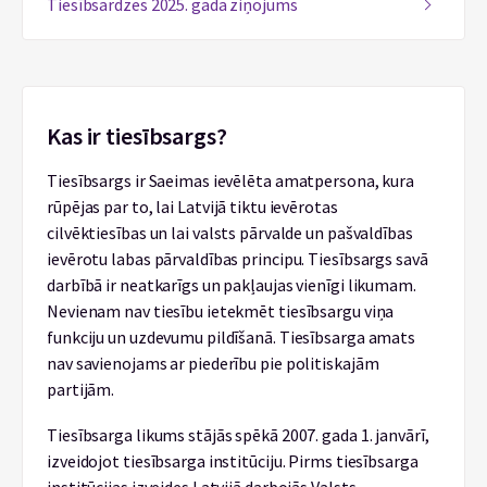
Tiesībsardzes 2025. gada ziņojums
Kas ir tiesībsargs?
Tiesībsargs ir Saeimas ievēlēta amatpersona, kura
rūpējas par to, lai Latvijā tiktu ievērotas
cilvēktiesības un lai valsts pārvalde un pašvaldības
ievērotu labas pārvaldības principu. Tiesībsargs savā
darbībā ir neatkarīgs un pakļaujas vienīgi likumam.
Nevienam nav tiesību ietekmēt tiesībsargu viņa
funkciju un uzdevumu pildīšanā. Tiesībsarga amats
nav savienojams ar piederību pie politiskajām
partijām.
Tiesībsarga likums stājās spēkā 2007. gada 1. janvārī,
izveidojot tiesībsarga institūciju. Pirms tiesībsarga
institūcijas izveides Latvijā darbojās Valsts