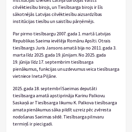
cilvēktiesību birojs, un Tiesībsarga birojs ir šīs
sākotnējās Latvijas cilvēktiesību aizsardzības
institūcijas tiesību un saistību pārņēmējs.
Par pirmo tiesībsargu 2007. gada 1. martā Latvijas
Republikas Saeima ievēlēja Romānu Apsīti. Otrais
tiesībsargs Juris Jansons amatā bija no 2011. gada 3.
marta līdz 2025. gada 19. jūnijam. No 2025. gada
19. jūnija līdz 17. septembrim tiesībsarga
pienākumus, funkcijas un uzdevumus veica tiesībsarga
vietniece Ineta Piļāne.
2025. gada 18. septembrī Saeimas deputāti
tiesībsarga amatā apstiprināja Karinu Palkovu.
Saskaņā ar Tiesībsarga likumu K. Palkova tiesībsarga
amata pienākumus sāka pildīt uzreiz pēc zvēresta
nodošanas Saeimas sēdē. Tiesībsarga pilnvaru
termiņš ir pieci gadi.