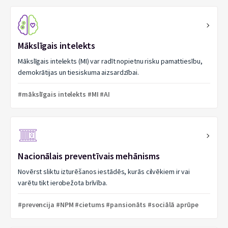
Mākslīgais intelekts
Mākslīgais intelekts (MI) var radīt nopietnu risku pamattiesību,
demokrātijas un tiesiskuma aizsardzībai.
#mākslīgais intelekts #MI #AI
Nacionālais preventīvais mehānisms
Novērst sliktu izturēšanos iestādēs, kurās cilvēkiem ir vai
varētu tikt ierobežota brīvība.
#prevencija #NPM #cietums #pansionāts #sociālā aprūpe