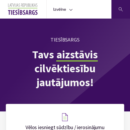
Izvēlne
TIESĪBSARGS
Tavs
aizstāvis
cilvēktiesību
jautājumos!
Vēlos iesniegt sūdzību / ierosinājumu