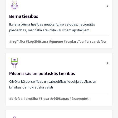
Bērnu tiesības
Ikviena bērna tiesības neatkarīgi no valodas, nacionālās
piederības, mantiskā stāvokļa vai citiem apstākļiem
#izglītība #kopābūšana #ģimene #vardarbība #aizsardzība
Pilsoniskās un politiskās tiesības
Cilvēka kā personības un sabiedrības locekļa tiesības un
brīvības demokrātiskā valstī
#brīvība #drošība #tiesa #vēlēšanas #ārzemnieki