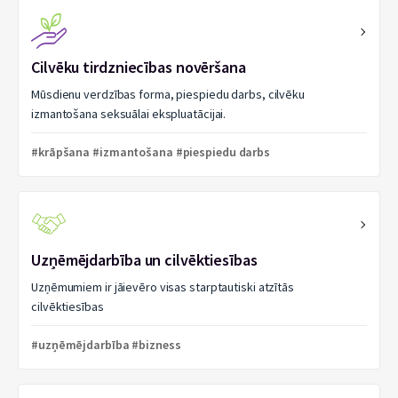
Cilvēku tirdzniecības novēršana
Mūsdienu verdzības forma, piespiedu darbs, cilvēku
izmantošana seksuālai ekspluatācijai.
#krāpšana #izmantošana #piespiedu darbs
Uzņēmējdarbība un cilvēktiesības
Uzņēmumiem ir jāievēro visas starptautiski atzītās
cilvēktiesības
#uzņēmējdarbība #bizness