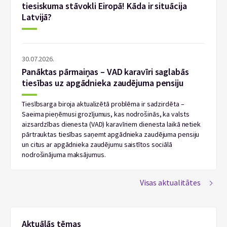
tiesiskuma stāvokli Eiropā! Kāda ir situācija
Latvijā?
30.07.2026.
Panāktas pārmaiņas – VAD karavīri saglabās
tiesības uz apgādnieka zaudējuma pensiju
Tiesībsarga biroja aktualizētā problēma ir sadzirdēta –
Saeima pieņēmusi grozījumus, kas nodrošinās, ka valsts
aizsardzības dienesta (VAD) karavīriem dienesta laikā netiek
pārtrauktas tiesības saņemt apgādnieka zaudējuma pensiju
un citus ar apgādnieka zaudējumu saistītos sociālā
nodrošinājuma maksājumus.
Visas aktualitātes
Aktuālās tēmas