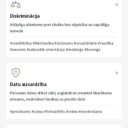
Diskriminācija
Atšķirīga attieksme pret cilvēku bez objektīva un saprātīga
iemesla
#vienlīdzība #līdztiesība #dzimums #invaliditāte #tautība
#vecums #seksuālā orientācija #mobings #bosings
Datu aizsardzība
Personas datus drīkst vākt, uzglabāt un izmantot tikai likuma
ietvaros, nodrošinot tiesības uz privāto dzīvi
#privātums #cieņa #fotoattēls #video #novērošana