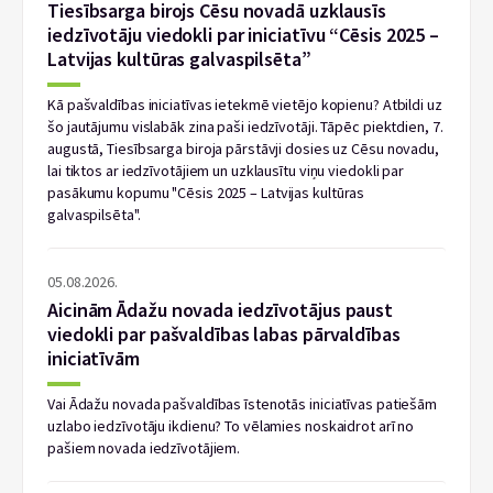
Tiesībsarga birojs Cēsu novadā uzklausīs
iedzīvotāju viedokli par iniciatīvu “Cēsis 2025 –
Latvijas kultūras galvaspilsēta”
Kā pašvaldības iniciatīvas ietekmē vietējo kopienu? Atbildi uz
šo jautājumu vislabāk zina paši iedzīvotāji. Tāpēc piektdien, 7.
augustā, Tiesībsarga biroja pārstāvji dosies uz Cēsu novadu,
lai tiktos ar iedzīvotājiem un uzklausītu viņu viedokli par
pasākumu kopumu "Cēsis 2025 – Latvijas kultūras
galvaspilsēta".
05.08.2026.
Aicinām Ādažu novada iedzīvotājus paust
viedokli par pašvaldības labas pārvaldības
iniciatīvām
Vai Ādažu novada pašvaldības īstenotās iniciatīvas patiešām
uzlabo iedzīvotāju ikdienu? To vēlamies noskaidrot arī no
pašiem novada iedzīvotājiem.