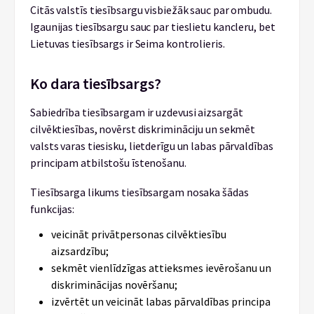
Citās valstīs tiesībsargu visbiežāk sauc par ombudu.
Igaunijas tiesībsargu sauc par tieslietu kancleru, bet
Lietuvas tiesībsargs ir Seima kontrolieris.
Ko dara tiesībsargs?
Sabiedrība tiesībsargam ir uzdevusi aizsargāt
cilvēktiesības, novērst diskrimināciju un sekmēt
valsts varas tiesisku, lietderīgu un labas pārvaldības
principam atbilstošu īstenošanu.
Tiesībsarga likums tiesībsargam nosaka šādas
funkcijas:
veicināt privātpersonas cilvēktiesību
aizsardzību;
sekmēt vienlīdzīgas attieksmes ievērošanu un
diskriminācijas novēršanu;
izvērtēt un veicināt labas pārvaldības principa