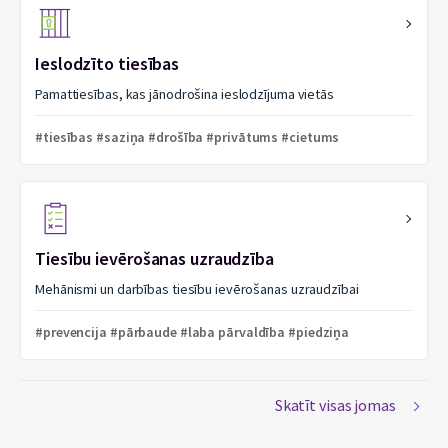
Ieslodzīto tiesības
Pamattiesības, kas jānodrošina ieslodzījuma vietās
#tiesības #saziņa #drošība #privātums #cietums
Tiesību ievērošanas uzraudzība
Mehānismi un darbības tiesību ievērošanas uzraudzībai
#prevencija #pārbaude #laba pārvaldība #piedziņa
Skatīt visas jomas