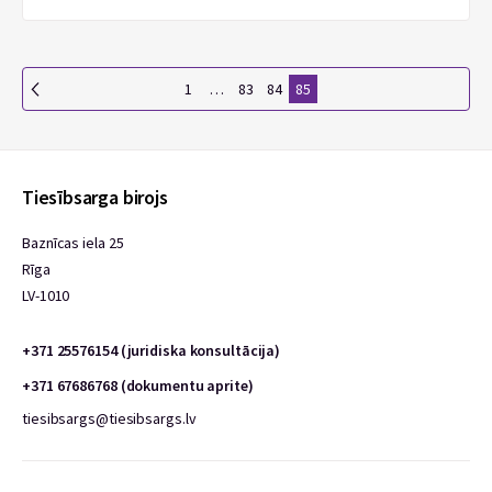
1
…
83
84
85
Tiesībsarga birojs
Baznīcas iela 25
Rīga
LV-1010
+371 25576154 (juridiska konsultācija)
+371 67686768 (dokumentu aprite)
tiesibsargs@tiesibsargs.lv