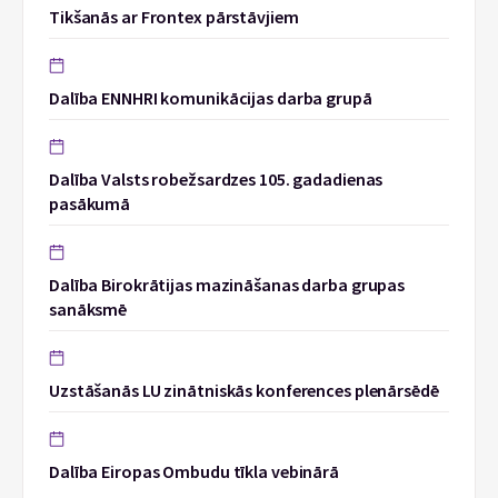
Tikšanās ar Frontex pārstāvjiem
Dalība ENNHRI komunikācijas darba grupā
Dalība Valsts robežsardzes 105. gadadienas
pasākumā
Dalība Birokrātijas mazināšanas darba grupas
sanāksmē
Uzstāšanās LU zinātniskās konferences plenārsēdē
Dalība Eiropas Ombudu tīkla vebinārā