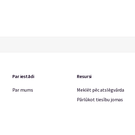
Par iestādi
Resursi
Par mums
Meklēt pēc atslēgvārda
Pārlūkot tiesību jomas