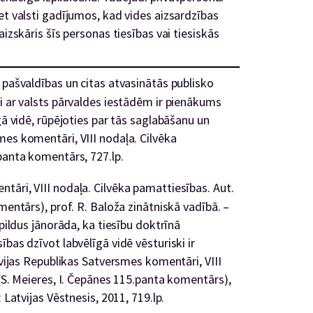
et valsti gadījumos, kad vides aizsardzības
aizskāris šīs personas tiesības vai tiesiskās
 pašvaldības un citas atvasinātās publisko
i ar valsts pārvaldes iestādēm ir pienākums
gā vidē, rūpējoties par tās saglabāšanu un
mes komentāri, VIII nodaļa. Cilvēka
panta komentārs, 727.lp.
āri, VIII nodaļa. Cilvēka pamattiesības. Aut.
mentārs), prof. R. Baloža zinātniskā vadībā. –
apildus jānorāda, ka tiesību doktrīnā
bas dzīvot labvēlīgā vidē vēsturiski ir
tvijas Republikas Satversmes komentāri, VIII
 (S. Meieres, I. Čepānes 115.panta komentārs),
 Latvijas Vēstnesis, 2011, 719.lp.