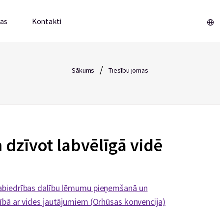
mas
Kontakti
/
Sākums
Tiesību jomas
 dzīvot labvēlīgā vidē
 sabiedrības dalību lēmumu pieņemšanā un
stībā ar vides jautājumiem (Orhūsas konvencija)