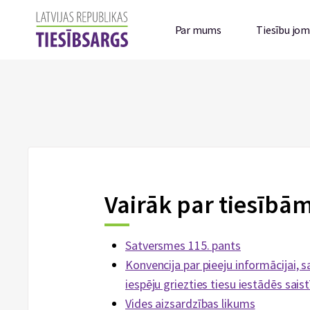
Par mums
Tiesību jo
Vairāk par tiesībām
Satversmes 115. pants
Konvencija par pieeju informācijai,
iespēju griezties tiesu iestādēs sai
Vides aizsardzības likums