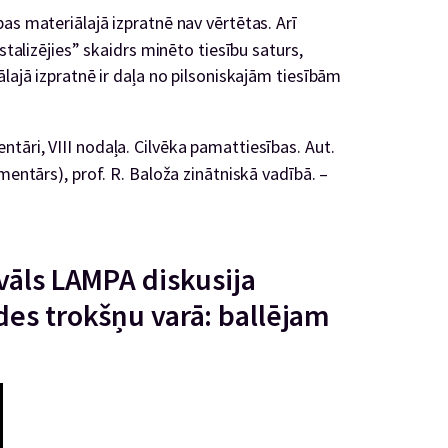
as materiālajā izpratnē nav vērtētas. Arī
stalizējies” skaidrs minēto tiesību saturs,
ālajā izpratnē ir daļa no pilsoniskajām tiesībām
āri, VIII nodaļa. Cilvēka pamattiesības. Aut.
mentārs), prof. R. Baloža zinātniskā vadībā. –
vāls LAMPA diskusija
des trokšņu varā: ballējam