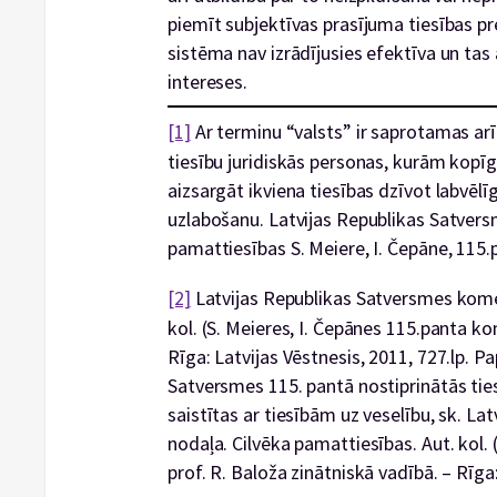
piemīt subjektīvas prasījuma tiesības pr
sistēma nav izrādījusies efektīva un tas 
intereses.
[1]
Ar terminu “valsts” ir saprotamas arī
tiesību juridiskās personas, kurām kopīg
aizsargāt ikviena tiesības dzīvot labvēlī
uzlabošanu. Latvijas Republikas Satvers
pamattiesības S. Meiere, I. Čepāne, 115.
[2]
Latvijas Republikas Satversmes koment
kol. (S. Meieres, I. Čepānes 115.panta ko
Rīga: Latvijas Vēstnesis, 2011, 727.lp. P
Satversmes 115. pantā nostiprinātās tiesī
saistītas ar tiesībām uz veselību, sk. La
nodaļa. Cilvēka pamattiesības. Aut. kol.
prof. R. Baloža zinātniskā vadībā. – Rīga: