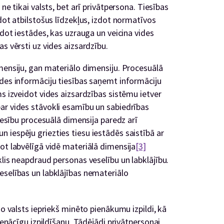
ne tikai valsts, bet arī privātpersona. Tiesības
ldot atbilstošus līdzekļus, izdot normatīvos
idot iestādes, kas uzrauga un veicina vides
s vērsti uz vides aizsardzību.
mensiju, gan materiālo dimensiju. Procesuālā
ides informāciju tiesības saņemt informāciju
ms izveidot vides aizsardzības sistēmu ietver
ar vides stāvokli esamību un sabiedrības
tiesību procesuālā dimensija paredz arī
 iespēju griezties tiesu iestādēs saistībā ar
ot labvēlīgā vidē materiālā dimensija
[3]
klis neapdraud personas veselību un labklājību.
eselības un labklājības nemateriālo
no valsts iepriekš minēto pienākumu izpildi, kā
pienācīgu izpildīšanu. Tādējādi privātpersonai