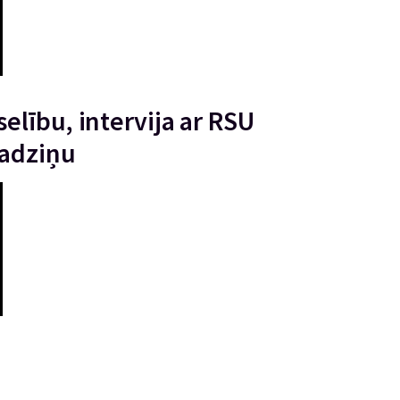
elību, intervija ar RSU
nadziņu