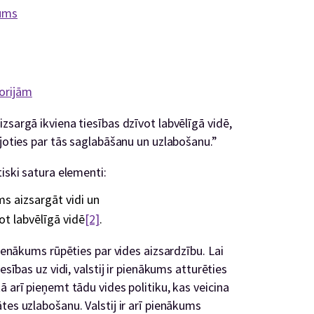
kums
torijām
zsargā ikviena tiesības dzīvot labvēlīgā vidē,
ējoties par tās saglabāšanu un uzlabošanu.”
iski satura elementi:
s aizsargāt vidi un
ot labvēlīgā vidē
[2]
.
pienākums rūpēties par vides aizsardzību. Lai
esības uz vidi, valstij ir pienākums atturēties
ā arī pieņemt tādu vides politiku, kas veicina
tes uzlabošanu. Valstij ir arī pienākums