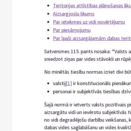
Teritorijas attīstības plānošanas li
Aizsargjoslu likums
Par ietekmes uz vidi novērtējumu
Par piesārņojumu
Par īpaši aizsargājamām dabas teri
Satversmes 115. pants nosaka: “Valsts ai
sniedzot ziņas par vides stāvokli un rūp
No minētās tiesību normas izriet divi būt
valstij
[1]
ir konstitucionāls pienākum
personai ir subjektīvās tiesības dzīv
Šajā normā ir ietverts valsts pozitīvais 
aizsargātu vidi un ievērotu subjektīvās ti
no vidi degradējošu darbību veikšanas, k
dabas vides saglabāšanu un vides kvalitā