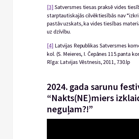
[3]
Satversmes tiesas praksē vides tiesīb
starptautiskajās cilvēktiesībās nav “izkri
pastāv uzskats, ka vides tiesības materi
uz dzīvību.
[4]
Latvijas Republikas Satversmes koment
kol. (S. Meieres, I. Čepānes 115.panta ko
Rīga: Latvijas Vēstnesis, 2011, 730.lp
2024. gada sarunu festi
“Nakts(NE)miers izklai
neguļam?!”