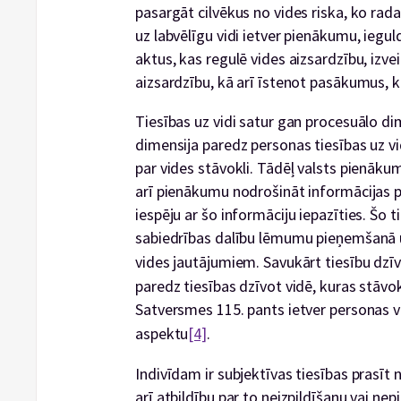
pasargāt cilvēkus no vides riska, ko rada 
uz labvēlīgu vidi ietver pienākumu, iegu
aktus, kas regulē vides aizsardzību, izve
aizsardzību, kā arī īstenot pasākumus, ka
Tiesības uz vidi satur gan procesuālo di
dimensija paredz personas tiesības uz v
par vides stāvokli. Tādēļ valsts pienāku
arī pienākumu nodrošināt informācijas p
iespēju ar šo informāciju iepazīties. Šo 
sabiedrības dalību lēmumu pieņemšanā un
vides jautājumiem. Savukārt tiesību dzīv
paredz tiesības dzīvot vidē, kuras stāvo
Satversmes 115. pants ietver personas v
aspektu
[4]
.
Indivīdam ir subjektīvas tiesības prasīt 
arī atbildību par to neizpildīšanu vai ne