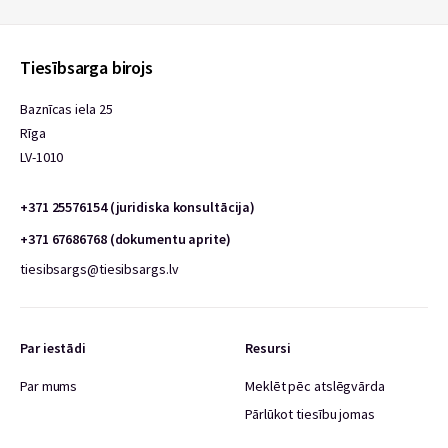
Tiesībsarga birojs
Baznīcas iela 25
Rīga
LV-1010
+371 25576154 (juridiska konsultācija)
+371 67686768 (dokumentu aprite)
tiesibsargs@tiesibsargs.lv
Par iestādi
Resursi
Par mums
Meklēt pēc atslēgvārda
Pārlūkot tiesību jomas