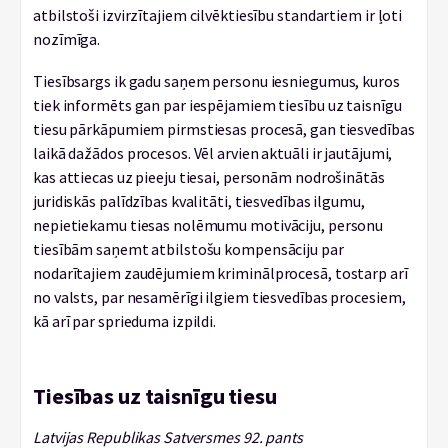
atbilstoši izvirzītajiem cilvēktiesību standartiem ir ļoti
nozīmīga.
Tiesībsargs ik gadu saņem personu iesniegumus, kuros
tiek informēts gan par iespējamiem tiesību uz taisnīgu
tiesu pārkāpumiem pirmstiesas procesā, gan tiesvedības
laikā dažādos procesos. Vēl arvien aktuāli ir jautājumi,
kas attiecas uz pieeju tiesai, personām nodrošinātās
juridiskās palīdzības kvalitāti, tiesvedības ilgumu,
nepietiekamu tiesas nolēmumu motivāciju, personu
tiesībām saņemt atbilstošu kompensāciju par
nodarītajiem zaudējumiem kriminālprocesā, tostarp arī
no valsts, par nesamērīgi ilgiem tiesvedības procesiem,
kā arī par sprieduma izpildi.
Tiesības uz taisnīgu tiesu
Latvijas Republikas Satversmes 92. pants