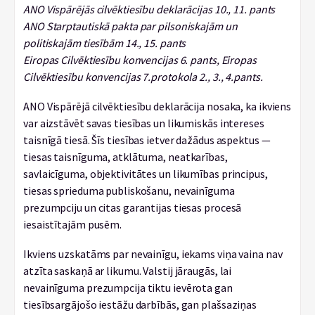
ANO Vispārējās cilvēktiesību deklarācijas 10., 11. pants
ANO Starptautiskā pakta par pilsoniskajām un
politiskajām tiesībām 14., 15. pants
Eiropas Cilvēktiesību konvencijas 6. pants, Eiropas
Cilvēktiesību konvencijas 7.protokola 2., 3., 4.pants.
ANO Vispārējā cilvēktiesību deklarācija nosaka, ka ikviens
var aizstāvēt savas tiesības un likumiskās intereses
taisnīgā tiesā. Šīs tiesības ietver dažādus aspektus —
tiesas taisnīguma, atklātuma, neatkarības,
savlaicīguma, objektivitātes un likumības principus,
tiesas sprieduma publiskošanu, nevainīguma
prezumpciju un citas garantijas tiesas procesā
iesaistītajām pusēm.
Ikviens uzskatāms par nevainīgu, iekams viņa vaina nav
atzīta saskaņā ar likumu. Valstij jāraugās, lai
nevainīguma prezumpcija tiktu ievērota gan
tiesībsargājošo iestāžu darbībās, gan plašsaziņas