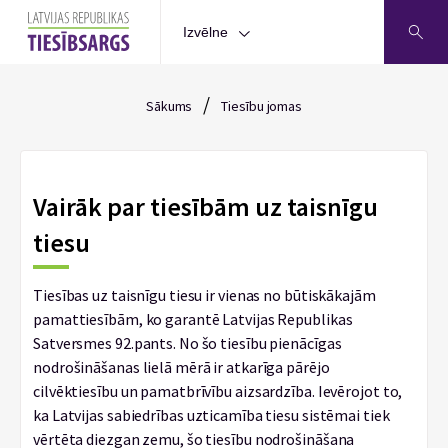
Izvēlne
/
Sākums
Tiesību jomas
Vairāk par tiesībām uz taisnīgu
tiesu
Tiesības uz taisnīgu tiesu ir vienas no būtiskākajām
pamattiesībām, ko garantē Latvijas Republikas
Satversmes 92.pants. No šo tiesību pienācīgas
nodrošināšanas lielā mērā ir atkarīga pārējo
cilvēktiesību un pamatbrīvību aizsardzība. Ievērojot to,
ka Latvijas sabiedrības uzticamība tiesu sistēmai tiek
vērtēta diezgan zemu, šo tiesību nodrošināšana