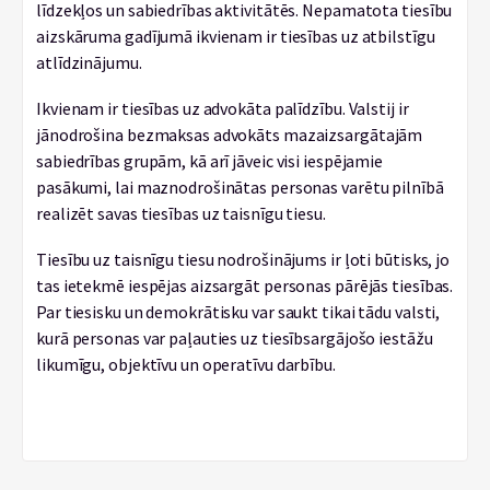
līdzekļos un sabiedrības aktivitātēs. Nepamatota tiesību
aizskāruma gadījumā ikvienam ir tiesības uz atbilstīgu
atlīdzinājumu.
Ikvienam ir tiesības uz advokāta palīdzību. Valstij ir
jānodrošina bezmaksas advokāts mazaizsargātajām
sabiedrības grupām, kā arī jāveic visi iespējamie
pasākumi, lai maznodrošinātas personas varētu pilnībā
realizēt savas tiesības uz taisnīgu tiesu.
Tiesību uz taisnīgu tiesu nodrošinājums ir ļoti būtisks, jo
tas ietekmē iespējas aizsargāt personas pārējās tiesības.
Par tiesisku un demokrātisku var saukt tikai tādu valsti,
kurā personas var paļauties uz tiesībsargājošo iestāžu
likumīgu, objektīvu un operatīvu darbību.