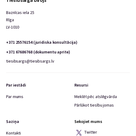
Baznīcas iela 25
Rīga
LV-1010
+371 25576154 (juridiska konsultācija)
+371 67686768 (dokumentu aprite)
tiesibsargs@tiesibsargs.lv
Par iestādi
Resursi
Par mums
Meklēt pēc atslēgvārda
Pārlūkot tiesību jomas
Saziņa
Sekojiet mums
Twitter
Kontakti