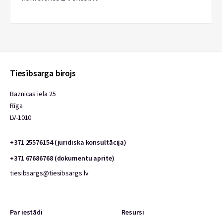
Tiesībsarga birojs
Baznīcas iela 25
Rīga
LV-1010
+371 25576154 (juridiska konsultācija)
+371 67686768 (dokumentu aprite)
tiesibsargs@tiesibsargs.lv
Par iestādi
Resursi