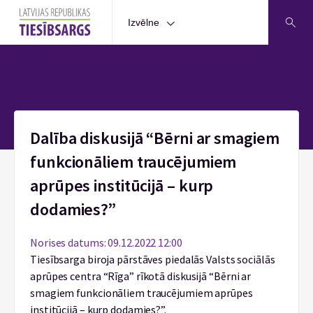
Izvēlne
Sākums
Dalība diskusijā “Bērni ar smagiem
funkcionāliem traucējumiem
aprūpes institūcijā – kurp
dodamies?”
Norises datums: 09.12.2022 12:00
Tiesībsarga biroja pārstāves piedalās Valsts sociālās
aprūpes centra “Rīga” rīkotā diskusijā “Bērni ar
smagiem funkcionāliem traucējumiem aprūpes
institūcijā – kurp dodamies?”.