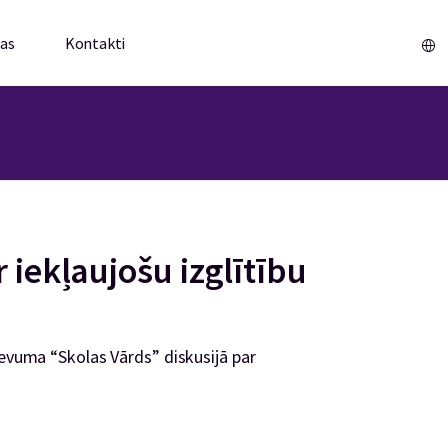
mas
Kontakti
Sākums
 iekļaujošu izglītību
devuma “Skolas Vārds” diskusijā par