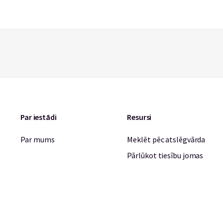
Par iestādi
Resursi
Par mums
Meklēt pēc atslēgvārda
Pārlūkot tiesību jomas