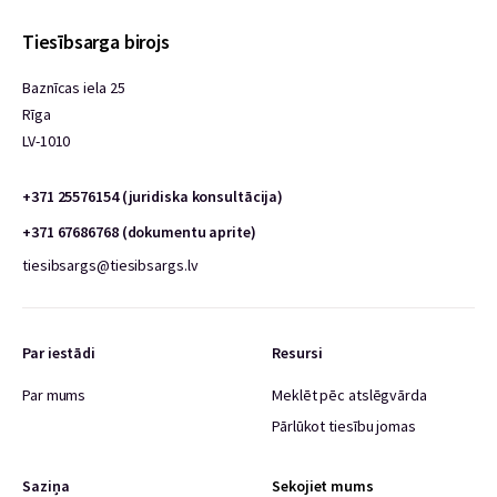
Tiesībsarga birojs
Baznīcas iela 25
Rīga
LV-1010
+371 25576154 (juridiska konsultācija)
+371 67686768 (dokumentu aprite)
tiesibsargs@tiesibsargs.lv
Par iestādi
Resursi
Par mums
Meklēt pēc atslēgvārda
Pārlūkot tiesību jomas
Saziņa
Sekojiet mums