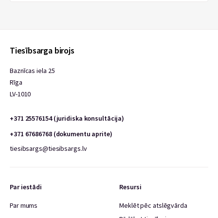
Tiesībsarga birojs
Baznīcas iela 25
Rīga
LV-1010
+371 25576154 (juridiska konsultācija)
+371 67686768 (dokumentu aprite)
tiesibsargs@tiesibsargs.lv
Par iestādi
Resursi
Par mums
Meklēt pēc atslēgvārda