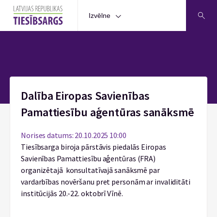
Izvēlne
Sākums
Dalība Eiropas Savienības
Pamattiesību aģentūras sanāksmē
Norises datums: 20.10.2025 10:00
Tiesībsarga biroja pārstāvis piedalās Eiropas
Savienības Pamattiesību aģentūras (FRA)
organizētajā konsultatīvajā sanāksmē par
vardarbības novēršanu pret personām ar invaliditāti
institūcijās 20.-22. oktobrī Vīnē.