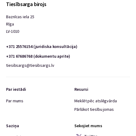
Tiesībsarga birojs
Baznīcas iela 25
Rīga
LV-1010
+371 25576154 (juridiska konsultācija)
+371 67686768 (dokumentu aprite)
tiesibsargs@tiesibsargs.lv
Par iestādi
Resursi
Par mums
Meklēt pēc atslēgvārda
Pārlūkot tiesību jomas
Saziņa
Sekojiet mums