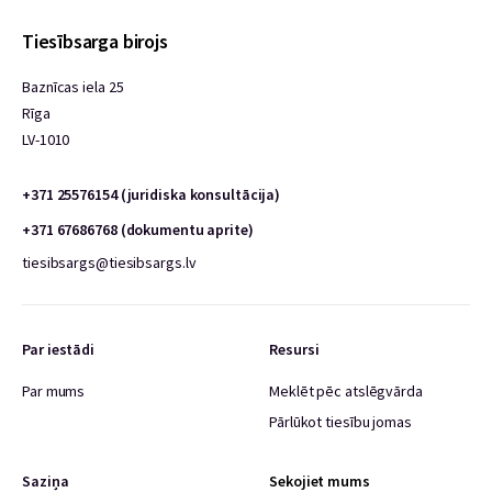
Tiesībsarga birojs
Baznīcas iela 25
Rīga
LV-1010
+371 25576154 (juridiska konsultācija)
+371 67686768 (dokumentu aprite)
tiesibsargs@tiesibsargs.lv
Par iestādi
Resursi
Par mums
Meklēt pēc atslēgvārda
Pārlūkot tiesību jomas
Saziņa
Sekojiet mums