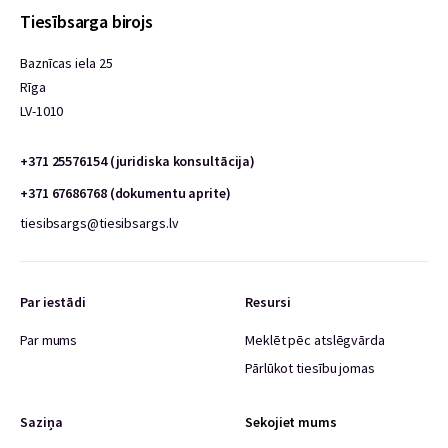
Tiesībsarga birojs
Baznīcas iela 25
Rīga
LV-1010
+371 25576154 (juridiska konsultācija)
+371 67686768 (dokumentu aprite)
tiesibsargs@tiesibsargs.lv
Par iestādi
Resursi
Par mums
Meklēt pēc atslēgvārda
Pārlūkot tiesību jomas
Saziņa
Sekojiet mums