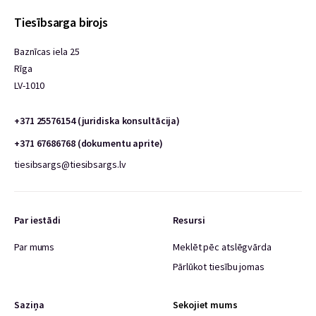
Tiesībsarga birojs
Baznīcas iela 25
Rīga
LV-1010
+371 25576154 (juridiska konsultācija)
+371 67686768 (dokumentu aprite)
tiesibsargs@tiesibsargs.lv
Par iestādi
Resursi
Par mums
Meklēt pēc atslēgvārda
Pārlūkot tiesību jomas
Saziņa
Sekojiet mums