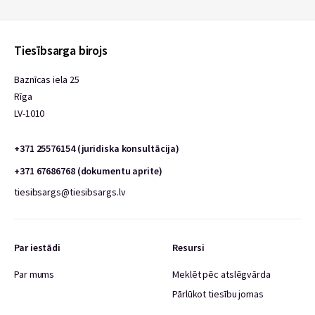
Tiesībsarga birojs
Baznīcas iela 25
Rīga
LV-1010
+371 25576154 (juridiska konsultācija)
+371 67686768 (dokumentu aprite)
tiesibsargs@tiesibsargs.lv
Par iestādi
Resursi
Par mums
Meklēt pēc atslēgvārda
Pārlūkot tiesību jomas