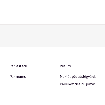
Par iestādi
Resursi
Par mums
Meklēt pēc atslēgvārda
Pārlūkot tiesību jomas