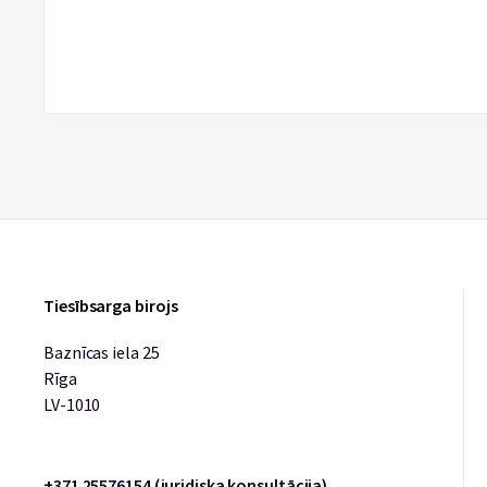
Tiesībsarga birojs
Baznīcas iela 25
Rīga
LV-1010
+371 25576154 (juridiska konsultācija)