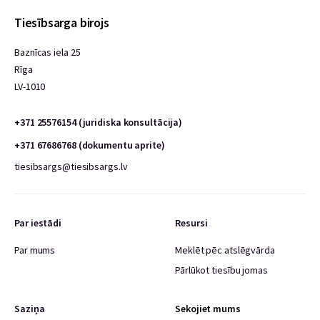
Tiesībsarga birojs
Baznīcas iela 25
Rīga
LV-1010
+371 25576154 (juridiska konsultācija)
+371 67686768 (dokumentu aprite)
tiesibsargs@tiesibsargs.lv
Par iestādi
Resursi
Par mums
Meklēt pēc atslēgvārda
Pārlūkot tiesību jomas
Saziņa
Sekojiet mums