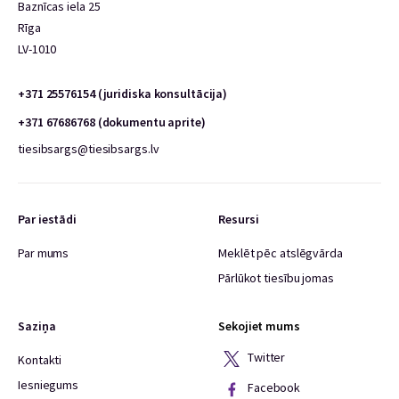
Baznīcas iela 25
Rīga
LV-1010
+371 25576154 (juridiska konsultācija)
+371 67686768 (dokumentu aprite)
tiesibsargs@tiesibsargs.lv
Par iestādi
Resursi
Par mums
Meklēt pēc atslēgvārda
Pārlūkot tiesību jomas
Saziņa
Sekojiet mums
Twitter
Kontakti
Iesniegums
Facebook