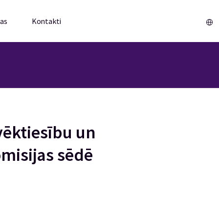
mas
Kontakti
Sākums
vēktiesību un
omisijas sēdē