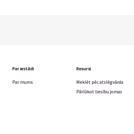
Par iestādi
Resursi
Par mums
Meklēt pēc atslēgvārda
Pārlūkot tiesību jomas