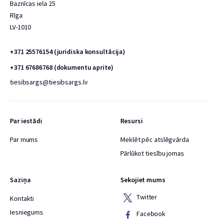
Baznīcas iela 25
Rīga
LV-1010
+371 25576154 (juridiska konsultācija)
+371 67686768 (dokumentu aprite)
tiesibsargs@tiesibsargs.lv
Par iestādi
Resursi
Par mums
Meklēt pēc atslēgvārda
Pārlūkot tiesību jomas
Saziņa
Sekojiet mums
Twitter
Kontakti
Iesniegums
Facebook