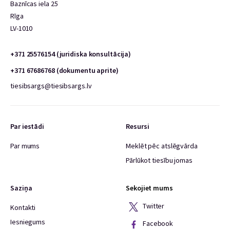
Baznīcas iela 25
Rīga
LV-1010
+371 25576154 (juridiska konsultācija)
+371 67686768 (dokumentu aprite)
tiesibsargs@tiesibsargs.lv
Par iestādi
Resursi
Par mums
Meklēt pēc atslēgvārda
Pārlūkot tiesību jomas
Saziņa
Sekojiet mums
Twitter
Kontakti
Iesniegums
Facebook