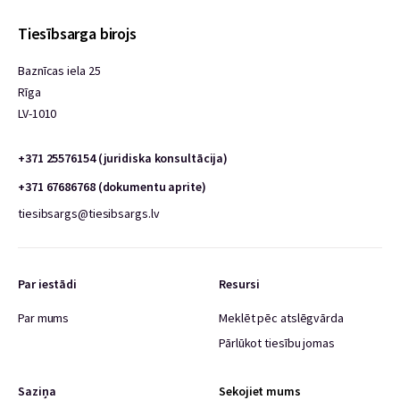
Tiesībsarga birojs
Baznīcas iela 25
Rīga
LV-1010
+371 25576154 (juridiska konsultācija)
+371 67686768 (dokumentu aprite)
tiesibsargs@tiesibsargs.lv
Par iestādi
Resursi
Par mums
Meklēt pēc atslēgvārda
Pārlūkot tiesību jomas
Saziņa
Sekojiet mums