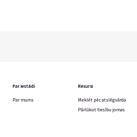
Par iestādi
Resursi
Par mums
Meklēt pēc atslēgvārda
Pārlūkot tiesību jomas