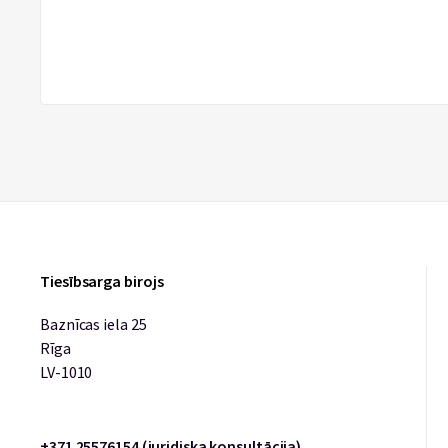
Tiesībsarga birojs
Baznīcas iela 25
Rīga
LV-1010
+371 25576154 (juridiska konsultācija)