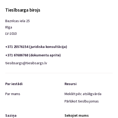
Tiesībsarga birojs
Baznīcas iela 25
Rīga
LV-1010
+371 25576154 (juridiska konsultācija)
+371 67686768 (dokumentu aprite)
tiesibsargs@tiesibsargs.lv
Par iestādi
Resursi
Par mums
Meklēt pēc atslēgvārda
Pārlūkot tiesību jomas
Saziņa
Sekojiet mums