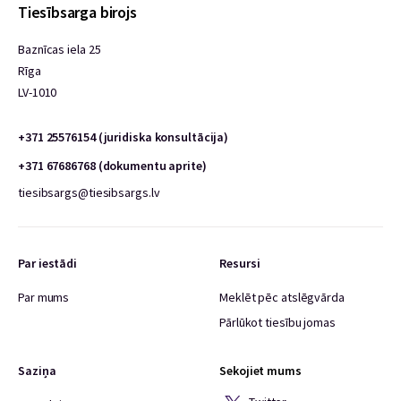
Tiesībsarga birojs
Baznīcas iela 25
Rīga
LV-1010
+371 25576154 (juridiska konsultācija)
+371 67686768 (dokumentu aprite)
tiesibsargs@tiesibsargs.lv
Par iestādi
Resursi
Par mums
Meklēt pēc atslēgvārda
Pārlūkot tiesību jomas
Saziņa
Sekojiet mums