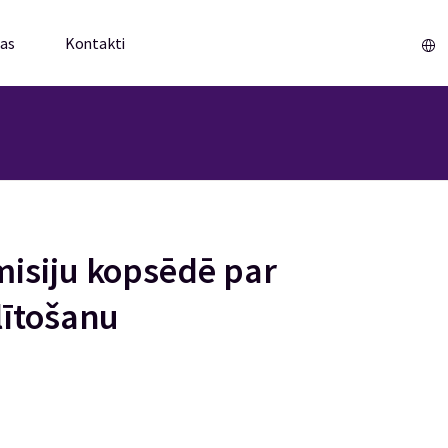
mas
Kontakti
Sākums
isiju kopsēdē par
lītošanu