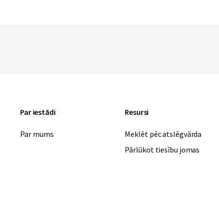
Par iestādi
Resursi
Par mums
Meklēt pēc atslēgvārda
Pārlūkot tiesību jomas