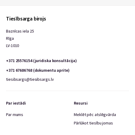
Tiesībsarga birojs
Baznīcas iela 25
Rīga
LV-1010
+371 25576154 (juridiska konsultācija)
+371 67686768 (dokumentu aprite)
tiesibsargs@tiesibsargs.lv
Par iestādi
Resursi
Par mums
Meklēt pēc atslēgvārda
Pārlūkot tiesību jomas