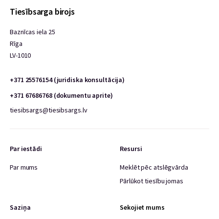
Tiesībsarga birojs
Baznīcas iela 25
Rīga
LV-1010
+371 25576154 (juridiska konsultācija)
+371 67686768 (dokumentu aprite)
tiesibsargs@tiesibsargs.lv
Par iestādi
Resursi
Par mums
Meklēt pēc atslēgvārda
Pārlūkot tiesību jomas
Saziņa
Sekojiet mums