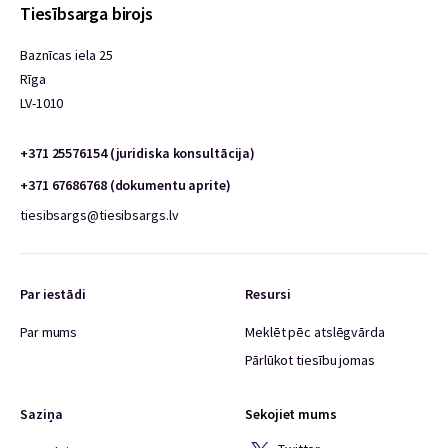
Tiesībsarga birojs
Baznīcas iela 25
Rīga
LV-1010
+371 25576154 (juridiska konsultācija)
+371 67686768 (dokumentu aprite)
tiesibsargs@tiesibsargs.lv
Par iestādi
Resursi
Par mums
Meklēt pēc atslēgvārda
Pārlūkot tiesību jomas
Saziņa
Sekojiet mums