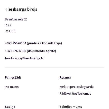
Tiesībsarga birojs
Baznīcas iela 25
Rīga
LV-1010
+371 25576154 (juridiska konsultācija)
+371 67686768 (dokumentu aprite)
tiesibsargs@tiesibsargs.lv
Par iestādi
Resursi
Par mums
Meklēt pēc atslēgvārda
Pārlūkot tiesību jomas
Saziņa
Sekojiet mums