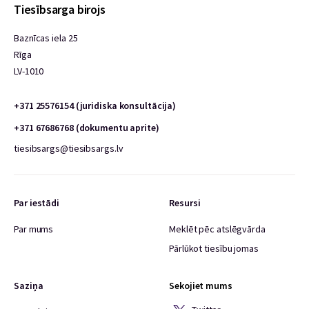
Tiesībsarga birojs
Baznīcas iela 25
Rīga
LV-1010
+371 25576154 (juridiska konsultācija)
+371 67686768 (dokumentu aprite)
tiesibsargs@tiesibsargs.lv
Par iestādi
Resursi
Par mums
Meklēt pēc atslēgvārda
Pārlūkot tiesību jomas
Saziņa
Sekojiet mums