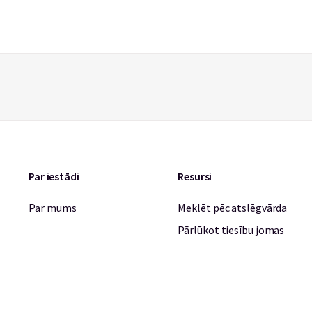
Par iestādi
Resursi
Par mums
Meklēt pēc atslēgvārda
Pārlūkot tiesību jomas