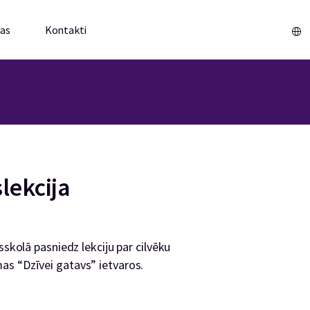
mas
Kontakti
Sākums
lekcija
sskolā pasniedz lekciju par cilvēku
as “Dzīvei gatavs” ietvaros.