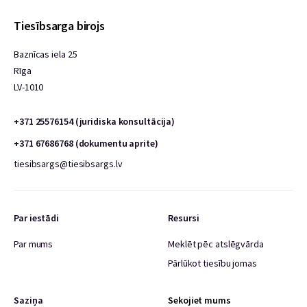
Tiesībsarga birojs
Baznīcas iela 25
Rīga
LV-1010
+371 25576154 (juridiska konsultācija)
+371 67686768 (dokumentu aprite)
tiesibsargs@tiesibsargs.lv
Par iestādi
Resursi
Par mums
Meklēt pēc atslēgvārda
Pārlūkot tiesību jomas
Saziņa
Sekojiet mums