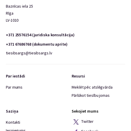
Baznīcas iela 25
Rīga
LV-1010
+371 25576154 (juridiska konsultācija)
+371 67686768 (dokumentu aprite)
tiesibsargs@tiesibsargs.lv
Par iestādi
Resursi
Par mums
Meklēt pēc atslēgvārda
Pārlūkot tiesību jomas
Saziņa
Sekojiet mums
Twitter
Kontakti
Iesniegums