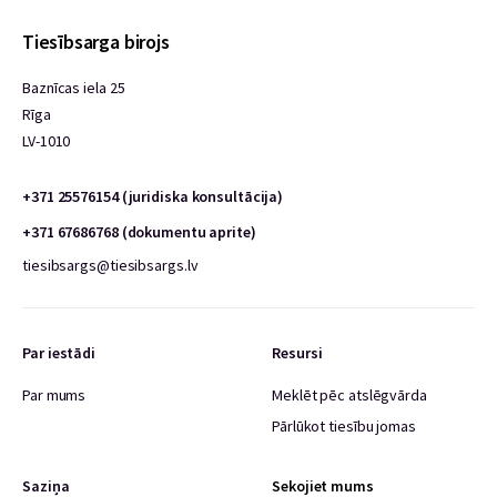
Tiesībsarga birojs
Baznīcas iela 25
Rīga
LV-1010
+371 25576154 (juridiska konsultācija)
+371 67686768 (dokumentu aprite)
tiesibsargs@tiesibsargs.lv
Par iestādi
Resursi
Par mums
Meklēt pēc atslēgvārda
Pārlūkot tiesību jomas
Saziņa
Sekojiet mums