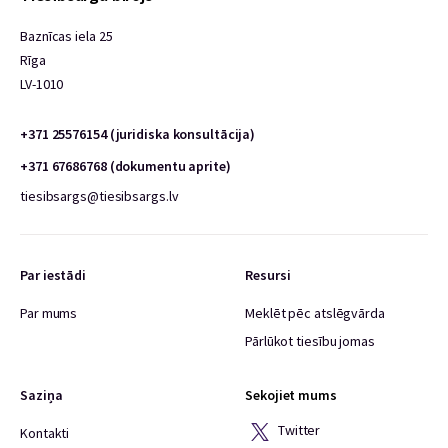
Baznīcas iela 25
Rīga
LV-1010
+371 25576154 (juridiska konsultācija)
+371 67686768 (dokumentu aprite)
tiesibsargs@tiesibsargs.lv
Par iestādi
Resursi
Par mums
Meklēt pēc atslēgvārda
Pārlūkot tiesību jomas
Saziņa
Sekojiet mums
Twitter
Kontakti