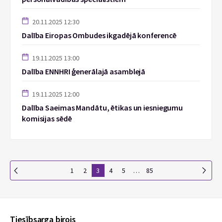
20.11.2025 12:30
Dalība Eiropas Ombudes ikgadējā konferencē
19.11.2025 13:00
Dalība ENNHRI ģenerālajā asamblejā
19.11.2025 12:00
Dalība Saeimas Mandātu, ētikas un iesniegumu
komisijas sēdē
1
2
3
4
5
…
85
Tiesībsarga birojs