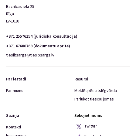
Baznīcas iela 25
Rīga
LV-1010
+371 25576154 (juridiska konsultācija)
+371 67686768 (dokumentu aprite)
tiesibsargs@tiesibsargs.lv
Par iestādi
Resursi
Par mums
Meklēt pēc atslēgvārda
Pārlūkot tiesību jomas
Saziņa
Sekojiet mums
Twitter
Kontakti
Iesniegums