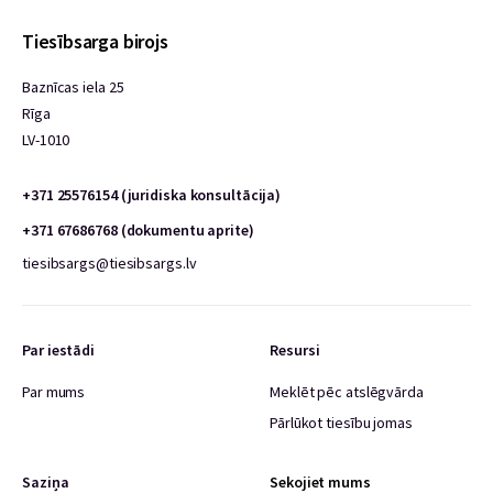
Tiesībsarga birojs
Baznīcas iela 25
Rīga
LV-1010
+371 25576154 (juridiska konsultācija)
+371 67686768 (dokumentu aprite)
tiesibsargs@tiesibsargs.lv
Par iestādi
Resursi
Par mums
Meklēt pēc atslēgvārda
Pārlūkot tiesību jomas
Saziņa
Sekojiet mums