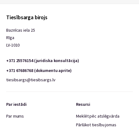
Tiesībsarga birojs
Baznīcas iela 25
Rīga
LV-1010
+371 25576154 (juridiska konsultācija)
+371 67686768 (dokumentu aprite)
tiesibsargs@tiesibsargs.lv
Par iestādi
Resursi
Par mums
Meklēt pēc atslēgvārda
Pārlūkot tiesību jomas