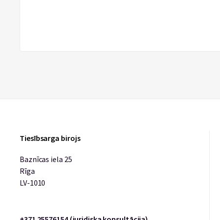
Tiesībsarga birojs
Baznīcas iela 25
Rīga
LV-1010
+371 25576154 (juridiska konsultācija)