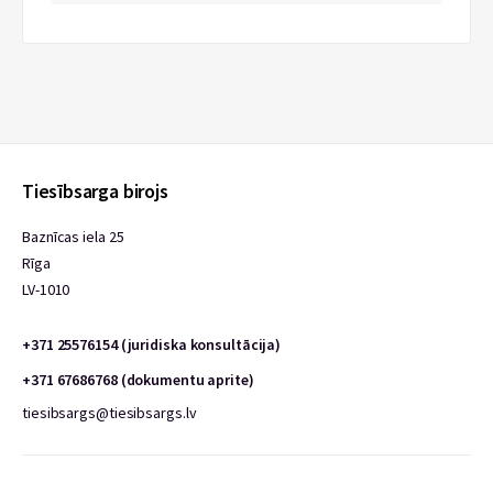
Tiesībsarga birojs
Baznīcas iela 25
Rīga
LV-1010
+371 25576154 (juridiska konsultācija)
+371 67686768 (dokumentu aprite)
tiesibsargs@tiesibsargs.lv