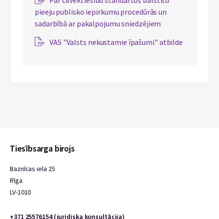
Par cilvēktiesību standartos balstītu
pieeju publisko iepirkumu procedūrās un
sadarbībā ar pakalpojumu sniedzējiem
VAS "Valsts nekustamie īpašumi" atbilde
Tiesībsarga birojs
Baznīcas iela 25
Rīga
LV-1010
+371 25576154 (juridiska konsultācija)