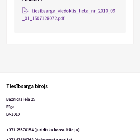
tiesibsarga_viedoklis_lieta_nr_2010_09
_01_1507128072.pdf
Tiesībsarga birojs
Baznīcas iela 25
Rīga
LV-1010
+371 25576154 (juridiska konsultācija)
+371 67686768 (dokumentu aprite)