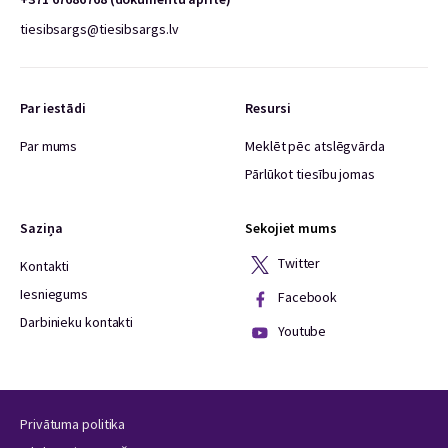
tiesibsargs@tiesibsargs.lv
Par iestādi
Resursi
Par mums
Meklēt pēc atslēgvārda
Pārlūkot tiesību jomas
Saziņa
Sekojiet mums
Twitter
Kontakti
Iesniegums
Facebook
Darbinieku kontakti
Youtube
Privātuma politika