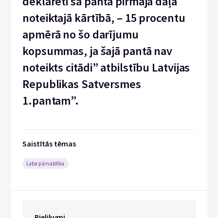
deklarēti šā panta pirmajā daļā
noteiktajā kārtībā, – 15 procentu
apmērā no šo darījumu
kopsummas, ja šajā pantā nav
noteikts citādi” atbilstību Latvijas
Republikas Satversmes
1.pantam”.
Saistītās tēmas
Laba pārvaldība
Pielikumi