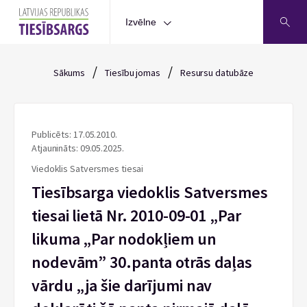
Izvēlne
/
/
Sākums
Tiesību jomas
Resursu datubāze
Publicēts: 17.05.2010.
Atjaunināts: 09.05.2025.
Viedoklis Satversmes tiesai
Tiesībsarga viedoklis Satversmes
tiesai lietā Nr. 2010-09-01 „Par
likuma „Par nodokļiem un
nodevām” 30.panta otrās daļas
vārdu „ja šie darījumi nav