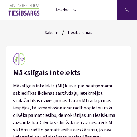
Izvēlne
/
Sākums
Tiesību jomas
Mākslīgais intelekts
Mākslīgais intelekts (MI) kļuvis par neatņemamu
sabiedrības ikdienas sastāvdaļu, ietekmējot
visdažādākās dzīves jomas. Lai arī MI rada jaunas
iespējas, tā izmantošana var radīt nopietnu risku
cilvēka pamattiesību, demokrātijas un tiesiskuma
aizsardzībai. Cilvēki visbiežāk nemaz nesaredz MI
sistēmu radīto pamattiesību aizskārumu, jo nav