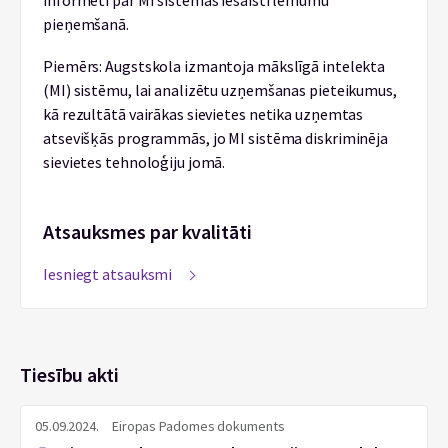
informēti par MI sistēmas iesaisti lēmumu
pieņemšanā.
Piemērs: Augstskola izmantoja mākslīgā intelekta
(MI) sistēmu, lai analizētu uzņemšanas pieteikumus,
kā rezultātā vairākas sievietes netika uzņemtas
atsevišķās programmās, jo MI sistēma diskriminēja
sievietes tehnoloģiju jomā.
Atsauksmes par kvalitāti
Iesniegt atsauksmi
Tiesību akti
05.09.2024.
Eiropas Padomes dokuments