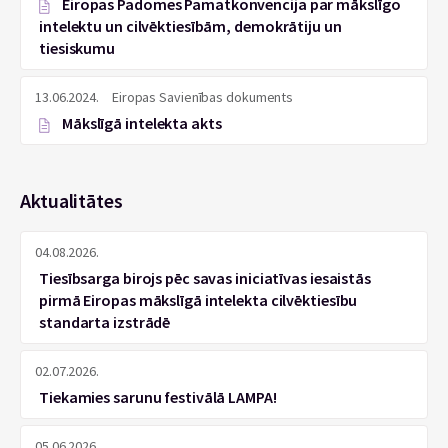
Eiropas Padomes Pamatkonvencija par mākslīgo
intelektu un cilvēktiesībām, demokrātiju un
tiesiskumu
13.06.2024.
Eiropas Savienības dokuments
Mākslīgā intelekta akts
Aktualitātes
04.08.2026.
Tiesībsarga birojs pēc savas iniciatīvas iesaistās
pirmā Eiropas mākslīgā intelekta cilvēktiesību
standarta izstrādē
02.07.2026.
Tiekamies sarunu festivālā LAMPA!
05.06.2026.