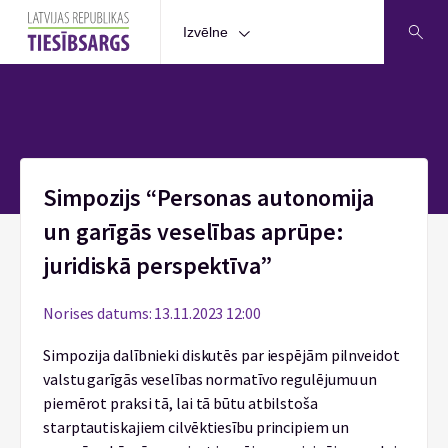
Izvēlne
Sākums
Simpozijs “Personas autonomija
un garīgās veselības aprūpe:
juridiskā perspektīva”
Norises datums: 13.11.2023 12:00
Simpozija dalībnieki diskutēs par iespējām pilnveidot
valstu garīgās veselības normatīvo regulējumu un
piemērot praksi tā, lai tā būtu atbilstoša
starptautiskajiem cilvēktiesību principiem un