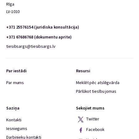
Rīga
LV-1010
+371 25576154 (juridiska konsultācija)
+371 67686768 (dokumentu aprite)
tiesibsargs@tiesibsargs.lv
Par iestādi
Resursi
Par mums
Meklēt pēc atslēgvārda
Pārlūkot tiesību jomas
Saziņa
Sekojiet mums
Twitter
Kontakti
Iesniegums
Facebook
Darbinieku kontakti