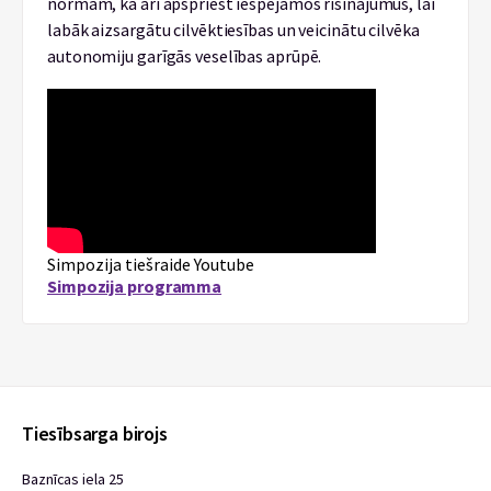
normām, kā arī apspriest iespējamos risinājumus, lai
labāk aizsargātu cilvēktiesības un veicinātu cilvēka
autonomiju garīgās veselības aprūpē.
Simpozija tiešraide Youtube
Simpozija programma
Tiesībsarga birojs
Baznīcas iela 25