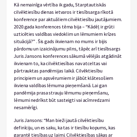
Kā nemainīga vērtība ik gadu, Starptautiskās
cilvēktiesību dienas ietvaros ir tiesībsarga rīkotā
konference par aktuāliem cilvēktiesību jautājumiem.
2020.gada konferences tēma bija – “Kādēļ ir grūti
uzticēties valdības viedoklim un lēmumiem krīzes
situācijā?” . Šis gads ikvienam no mums ir bijis
pārdomu un izaicinājumu pilns, tāpēc arī tiesībsargs
Juris Jansons konferences sākumā vēlējās atgādināt
ikvienam to, ka cilvēktiesības nav atceltas vai
pārtrauktas pandēmijas laikā. Cilvēktiesību
principiem un apsvērumiem ir jābūt klātesošiem
ikviena valdības lēmuma pieņemšanā. Lai gan
pandēmija prasa strauju lēmumu pieņemšanu,
lēmumi nedrīkst būt sasteigti vai acīmredzami
nesamērīgi.
Juris Jansons: “Man bieži jautā cilvēktiesību
definīciju, un es saku, ka tas ir tiesību kopums, kas
garantē tiesības uz laimi. Cilvēktiesības sākas ar