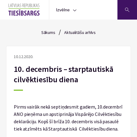
Izvēlne
/
Sākums
Aktualitāšu arhīvs
10.12.2020.
10. decembris – starptautiskā
cilvēktiesību diena
Pirms vairāk nekā septiņdesmit gadiem, 10.decembrī
ANO pieņēma un apstiprināja Vispārējo Cilvēktiesību
deklarāciju. Kopš šī brīža 10. decembris visā pasaulē
tiek atzīmēts kā Starptautiskā Cilvēktiesību diena.