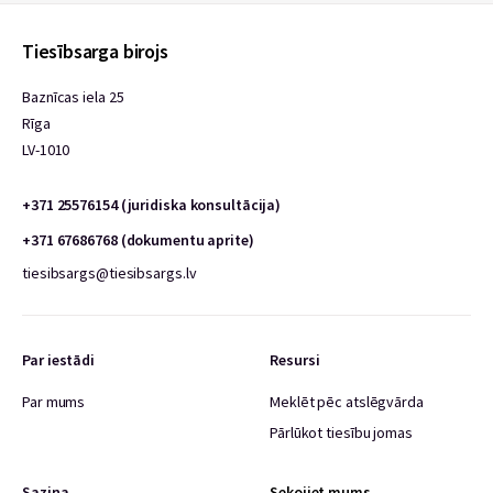
Tiesībsarga birojs
Baznīcas iela 25
Rīga
LV-1010
+371 25576154 (juridiska konsultācija)
+371 67686768 (dokumentu aprite)
tiesibsargs@tiesibsargs.lv
Par iestādi
Resursi
Par mums
Meklēt pēc atslēgvārda
Pārlūkot tiesību jomas
Saziņa
Sekojiet mums