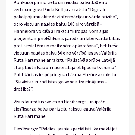
Konkursā pirmo vietu un naudas balvu 150 eiro
vērtībā ieguva Paula Kellija ar rakstu “Digitālo
pakalpojumu akts: dezinformācija un vārda brīvība”,
otro vietu un naudas balvu 100 eiro vērtībā –
Hannelora Voiciša ar rakstu “Eiropas Komisijas
pieņemtais priekšlikums paredz arī kibervardarbības
pret sievietēm un meitenēm apkarošanu”, bet trešo
vietu un naudas balvu 50 eiro vērtībā ieguva Valērija
Ruta Hartmane ar rakstu “Paliatīvā aprūpe Latvijā
starptautiskajā un nacionālajā obligāciju tvērumā”.
Publikācijas iespēju ieguva Lāsma Mazūre ar rakstu
“Sievietes žurnālistes galvenais izaicinājums –
drošība?”.
Visus laureātus sveica arī tiesībsargs, un īpašo
tiesībsarga balvu par izcilu rakstu ieguva Valērija
Ruta Hartmane.
Tiesībsargs: “Paldies, jaunie speciālisti, ka meklējat