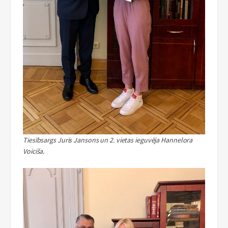
Tiesībsargs Juris Jansons un 2. vietas ieguvēja Hannelora
Voiciša.