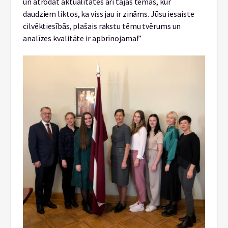
un atrodat aktualitātes arī tajās tēmās, kur
daudziem liktos, ka viss jau ir zināms. Jūsu iesaiste
cilvēktiesībās, plašais rakstu tēmu tvērums un
analīzes kvalitāte ir apbrīnojama!”