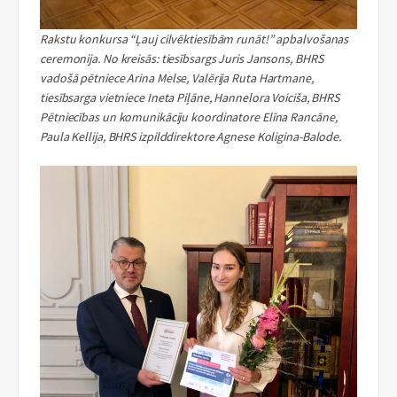
Rakstu konkursa “Ļauj cilvēktiesībām runāt!” apbalvošanas
ceremonija. No kreisās: tiesībsargs Juris Jansons, BHRS
vadošā pētniece Arina Melse, Valērija Ruta Hartmane,
tiesībsarga vietniece Ineta Piļāne, Hannelora Voiciša, BHRS
Pētniecības un komunikāciju koordinatore Elīna Rancāne,
Paula Kellija, BHRS izpilddirektore Agnese Koligina-Balode.