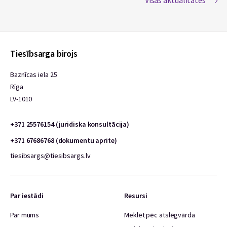
Tiesībsarga birojs
Baznīcas iela 25
Rīga
LV-1010
+371 25576154 (juridiska konsultācija)
+371 67686768 (dokumentu aprite)
tiesibsargs@tiesibsargs.lv
Par iestādi
Resursi
Par mums
Meklēt pēc atslēgvārda