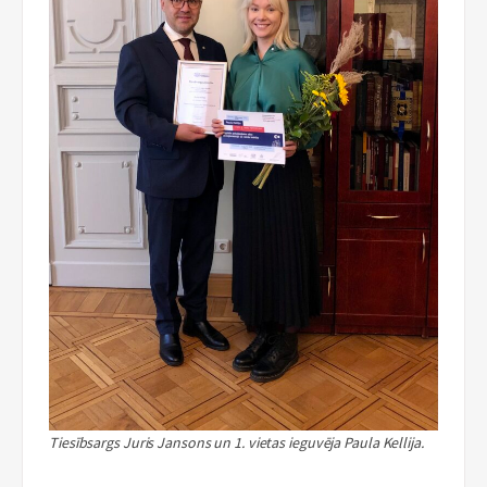
Tiesībsargs Juris Jansons un 1. vietas ieguvēja Paula Kellija.